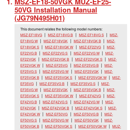
MSZ-EF18-50VGK MUZ-EF25-
50VG Installation Manual
(JG79N495H01)
This document relates the following model numbers:
MSZ-EF18VG
MSZ-EF18VG B
MSZ-EF18VG S
MSZ-
EF18VG W
MSZ-EF18VGK
MSZ-EF18VGK B
MSZ-
EF18VGK S
MSZ-EF18VGK W
MSZ-EF22VG
MSZ-
EF22VG B
MSZ-EF22VG S
MSZ-EF22VG W
MSZ-
EF22VGK
MSZ-EF22VGK B
MSZ-EF22VGK S
MSZ-
EF22VGK W
MSZ-EF25VG
MSZ-EF25VG B
MSZ-
EF25VG S
MSZ-EF25VG W
MSZ-EF25VGK
MSZ-
EF25VGK B
MSZ-EF25VGK S
MSZ-EF25VGK W
MSZ-
EF35VG
MSZ-EF35VG B
MSZ-EF35VG S
MSZ-
EF35VG W
MSZ-EF35VGK
MSZ-EF35VGK B
MSZ-
EF35VGK S
MSZ-EF35VGK W
MSZ-EF42VG
MSZ-
EF42VG B
MSZ-EF42VG S
MSZ-EF42VG W
MSZ-
EF42VGK
MSZ-EF42VGK B
MSZ-EF42VGK S
MSZ-
EF42VGK W
MSZ-EF50VG
MSZ-EF50VG B
MSZ-
EF50VG S
MSZ-EF50VG W
MSZ-EF50VGK
MSZ-
EF50VGK B
MSZ-EF50VGK S
MSZ-EF50VGK W
MUZ-