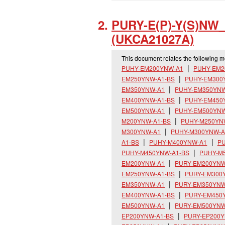
PURY-E(P)-Y(S)NW
(UKCA21027A)
This document relates the following 
PUHY-EM200YNW-A1
PUHY-EM2
EM250YNW-A1-BS
PUHY-EM300
EM350YNW-A1
PUHY-EM350YNW
EM400YNW-A1-BS
PUHY-EM450
EM500YNW-A1
PUHY-EM500YNW
M200YNW-A1-BS
PUHY-M250YN
M300YNW-A1
PUHY-M300YNW-A
A1-BS
PUHY-M400YNW-A1
PU
PUHY-M450YNW-A1-BS
PUHY-M
EM200YNW-A1
PURY-EM200YNW
EM250YNW-A1-BS
PURY-EM300
EM350YNW-A1
PURY-EM350YNW
EM400YNW-A1-BS
PURY-EM450
EM500YNW-A1
PURY-EM500YNW
EP200YNW-A1-BS
PURY-EP200