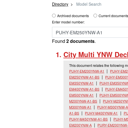
Directory
Model Search
Archived documents
Current documents
Enter model number:
Found
2 documents
.
City Multi YNW Decl
This document relates the following 
PUHY-EM200YNW-A1
PUHY-EM2
EM250YNW-A1-BS
PUHY-EM300
EM350YNW-A1
PUHY-EM350YNW
EM400YNW-A1-BS
PUHY-EM450
EM500YNW-A1
PUHY-EM500YNW
M200YNW-A1-BS
PUHY-M250YN
M300YNW-A1
PUHY-M300YNW-A
A1-BS
PUHY-M400YNW-A1
PU
PUHY-M450YNW-A1-BS
PUHY-M
EM200YNW-A
PURY-EM200YNW-