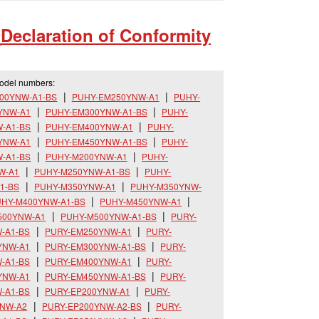
_
Declaration of Conformity
model numbers:
00YNW-A1-BS
PUHY-EM250YNW-A1
PUHY-
YNW-A1
PUHY-EM300YNW-A1-BS
PUHY-
-A1-BS
PUHY-EM400YNW-A1
PUHY-
YNW-A1
PUHY-EM450YNW-A1-BS
PUHY-
-A1-BS
PUHY-M200YNW-A1
PUHY-
W-A1
PUHY-M250YNW-A1-BS
PUHY-
1-BS
PUHY-M350YNW-A1
PUHY-M350YNW-
HY-M400YNW-A1-BS
PUHY-M450YNW-A1
500YNW-A1
PUHY-M500YNW-A1-BS
PURY-
-A1-BS
PURY-EM250YNW-A1
PURY-
YNW-A1
PURY-EM300YNW-A1-BS
PURY-
-A1-BS
PURY-EM400YNW-A1
PURY-
YNW-A1
PURY-EM450YNW-A1-BS
PURY-
-A1-BS
PURY-EP200YNW-A1
PURY-
YNW-A2
PURY-EP200YNW-A2-BS
PURY-