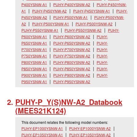
P400YSNW-A1
PUHY-P400YSNW-A2
PUHY-P450YNW-
A1
PUHY-P450YNW-A2
PUHY-P450YSNW-A1
PUHY-
P450YSNW-A2
PUHY-P500YNW-A1
PUHY-P500YNW-
A2
PUHY-P500YSNW-A1
PUHY-P500YSNW-A2
PUHY-P550YSNW-A1
PUHY-P550YSNW-A2
PUHY-
P600YSNW-A1
PUHY-P600YSNW-A2
PUHY-
P650YSNW-A1
PUHY-P650YSNW-A2
PUHY-
P700YSNW-A1
PUHY-P700YSNW-A2
PUHY-
P750YSNW-A1
PUHY-P750YSNW-A2
PUHY-
P800YSNW-A1
PUHY-P800YSNW-A2
PUHY-
P850YSNW-A1
PUHY-P850YSNW-A2
PUHY-
P900YSNW-A1
PUHY-P900YSNW-A2
PUHY-
P950YSNW-A1
PUHY-P950YSNW-A2
PUHY-P_
Y(S)NW-A2_
Databook
(MEES21K124)
This document relates the following model numbers:
PUHY-EP1000YSNW-A1
PUHY-EP1000YSNW-A2
PUHY-EP1050YSNW-A1
PUHY-EP1050YSNW-A2