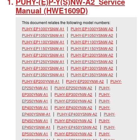
PUHY-(E)P-Y(S)NW-A2_
Service
Manual (HWE1609D)
This document relates the following model numbers:
PUHY-EP1000YSNW-A1
PUHY-EP1000YSNW-A2
PUHY-EP1050YSNW-A1
PUHY-EP1050YSNW-A2
PUHY-EP1100YSNW-A1
PUHY-EP1100YSNW-A2
PUHY-EP1150YSNW-A1
PUHY-EP1150YSNW-A2
PUHY-EP1200YSNW-A1
PUHY-EP1200YSNW-A2
PUHY-EP1250YSNW-A1
PUHY-EP1250YSNW-A2
PUHY-EP1300YSNW-A1
PUHY-EP1300YSNW-A2
PUHY-EP1350YSNW-A1
PUHY-EP1350YSNW-A2
PUHY-EP200YNW-A1
PUHY-EP200YNW-A2
PUHY-
EP250YNW-A1
PUHY-EP250YNW-A2
PUHY-
EP300YNW-A1
PUHY-EP300YNW-A2
PUHY-
EP350YNW-A1
PUHY-EP350YNW-A2
PUHY-
EP400YNW-A1
PUHY-EP400YNW-A2
PUHY-
EP400YSNW-A1
PUHY-EP400YSNW-A2
PUHY-
EP450YNW-A1
PUHY-EP450YNW-A2
PUHY-
EP450YSNW-A1
PUHY-EP450YSNW-A2
PUHY-
EP500YNW-A1
PUHY-EP500YNW-A2
PUHY-