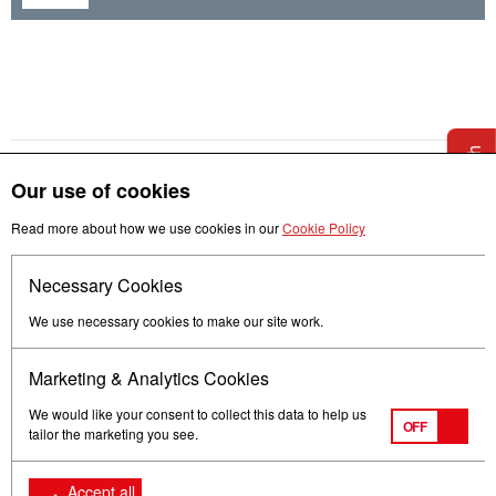
Get in touch
Our use of cookies
Read more about how we use cookies in our
Cookie Policy
Necessary Cookies
Follow us
We use necessary cookies to make our site work.
Marketing & Analytics Cookies
We would like your consent to collect this data to help us
OFF
tailor the marketing you see.
Terms of Use
Privacy
© Mitsubishi Electric Europe B.V.
Accept all