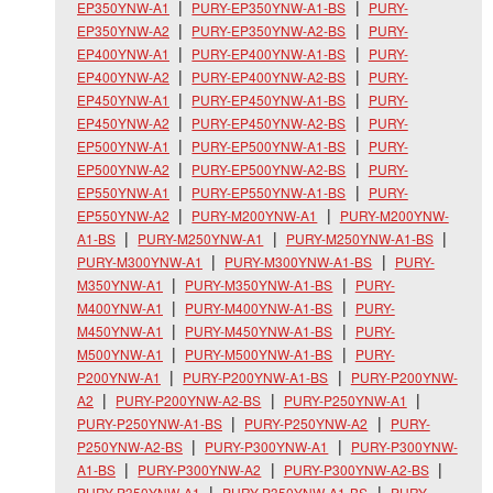
EP350YNW-A1
PURY-EP350YNW-A1-BS
PURY-
EP350YNW-A2
PURY-EP350YNW-A2-BS
PURY-
EP400YNW-A1
PURY-EP400YNW-A1-BS
PURY-
EP400YNW-A2
PURY-EP400YNW-A2-BS
PURY-
EP450YNW-A1
PURY-EP450YNW-A1-BS
PURY-
EP450YNW-A2
PURY-EP450YNW-A2-BS
PURY-
EP500YNW-A1
PURY-EP500YNW-A1-BS
PURY-
EP500YNW-A2
PURY-EP500YNW-A2-BS
PURY-
EP550YNW-A1
PURY-EP550YNW-A1-BS
PURY-
EP550YNW-A2
PURY-M200YNW-A1
PURY-M200YNW-
A1-BS
PURY-M250YNW-A1
PURY-M250YNW-A1-BS
PURY-M300YNW-A1
PURY-M300YNW-A1-BS
PURY-
M350YNW-A1
PURY-M350YNW-A1-BS
PURY-
M400YNW-A1
PURY-M400YNW-A1-BS
PURY-
M450YNW-A1
PURY-M450YNW-A1-BS
PURY-
M500YNW-A1
PURY-M500YNW-A1-BS
PURY-
P200YNW-A1
PURY-P200YNW-A1-BS
PURY-P200YNW-
A2
PURY-P200YNW-A2-BS
PURY-P250YNW-A1
PURY-P250YNW-A1-BS
PURY-P250YNW-A2
PURY-
P250YNW-A2-BS
PURY-P300YNW-A1
PURY-P300YNW-
A1-BS
PURY-P300YNW-A2
PURY-P300YNW-A2-BS
PURY-P350YNW-A1
PURY-P350YNW-A1-BS
PURY-