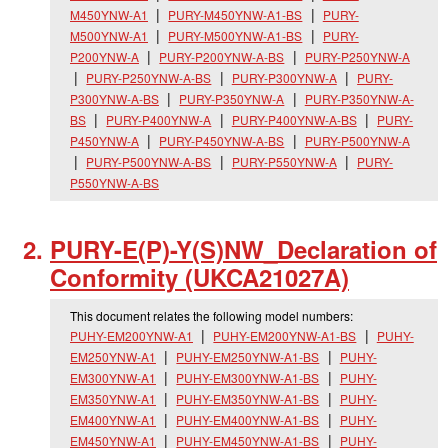
M450YNW-A1
PURY-M450YNW-A1-BS
PURY-
M500YNW-A1
PURY-M500YNW-A1-BS
PURY-
P200YNW-A
PURY-P200YNW-A-BS
PURY-P250YNW-A
PURY-P250YNW-A-BS
PURY-P300YNW-A
PURY-
P300YNW-A-BS
PURY-P350YNW-A
PURY-P350YNW-A-
BS
PURY-P400YNW-A
PURY-P400YNW-A-BS
PURY-
P450YNW-A
PURY-P450YNW-A-BS
PURY-P500YNW-A
PURY-P500YNW-A-BS
PURY-P550YNW-A
PURY-
P550YNW-A-BS
PURY-E(P)-Y(S)NW_
Declaration of
Conformity (UKCA21027A)
This document relates the following model numbers:
PUHY-EM200YNW-A1
PUHY-EM200YNW-A1-BS
PUHY-
EM250YNW-A1
PUHY-EM250YNW-A1-BS
PUHY-
EM300YNW-A1
PUHY-EM300YNW-A1-BS
PUHY-
EM350YNW-A1
PUHY-EM350YNW-A1-BS
PUHY-
EM400YNW-A1
PUHY-EM400YNW-A1-BS
PUHY-
EM450YNW-A1
PUHY-EM450YNW-A1-BS
PUHY-