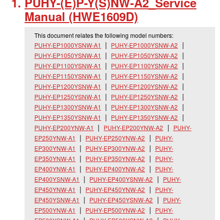
PUHY-(E)P-Y(S)NW-A2_
Service
Manual (HWE1609D)
This document relates the following model numbers:
PUHY-EP1000YSNW-A1
PUHY-EP1000YSNW-A2
PUHY-EP1050YSNW-A1
PUHY-EP1050YSNW-A2
PUHY-EP1100YSNW-A1
PUHY-EP1100YSNW-A2
PUHY-EP1150YSNW-A1
PUHY-EP1150YSNW-A2
PUHY-EP1200YSNW-A1
PUHY-EP1200YSNW-A2
PUHY-EP1250YSNW-A1
PUHY-EP1250YSNW-A2
PUHY-EP1300YSNW-A1
PUHY-EP1300YSNW-A2
PUHY-EP1350YSNW-A1
PUHY-EP1350YSNW-A2
PUHY-EP200YNW-A1
PUHY-EP200YNW-A2
PUHY-
EP250YNW-A1
PUHY-EP250YNW-A2
PUHY-
EP300YNW-A1
PUHY-EP300YNW-A2
PUHY-
EP350YNW-A1
PUHY-EP350YNW-A2
PUHY-
EP400YNW-A1
PUHY-EP400YNW-A2
PUHY-
EP400YSNW-A1
PUHY-EP400YSNW-A2
PUHY-
EP450YNW-A1
PUHY-EP450YNW-A2
PUHY-
EP450YSNW-A1
PUHY-EP450YSNW-A2
PUHY-
EP500YNW-A1
PUHY-EP500YNW-A2
PUHY-