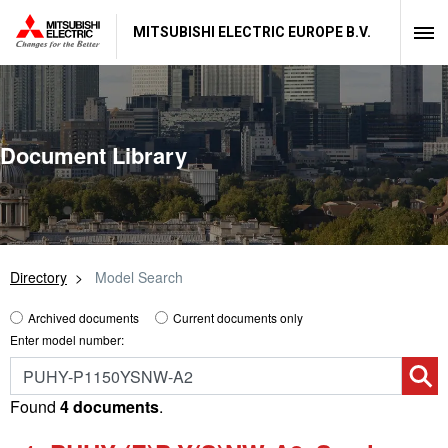
MITSUBISHI ELECTRIC EUROPE B.V.
Document Library
Directory
Model Search
Archived documents
Current documents only
Enter model number:
Found
4 documents
.