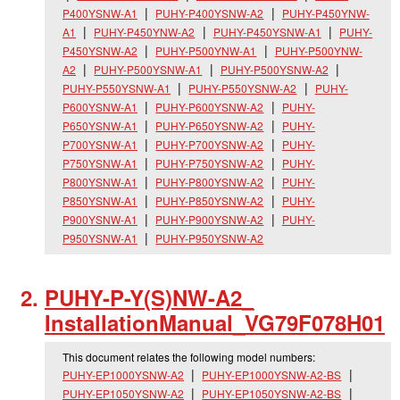
P400YSNW-A1
PUHY-P400YSNW-A2
PUHY-P450YNW-
A1
PUHY-P450YNW-A2
PUHY-P450YSNW-A1
PUHY-
P450YSNW-A2
PUHY-P500YNW-A1
PUHY-P500YNW-
A2
PUHY-P500YSNW-A1
PUHY-P500YSNW-A2
PUHY-P550YSNW-A1
PUHY-P550YSNW-A2
PUHY-
P600YSNW-A1
PUHY-P600YSNW-A2
PUHY-
P650YSNW-A1
PUHY-P650YSNW-A2
PUHY-
P700YSNW-A1
PUHY-P700YSNW-A2
PUHY-
P750YSNW-A1
PUHY-P750YSNW-A2
PUHY-
P800YSNW-A1
PUHY-P800YSNW-A2
PUHY-
P850YSNW-A1
PUHY-P850YSNW-A2
PUHY-
P900YSNW-A1
PUHY-P900YSNW-A2
PUHY-
P950YSNW-A1
PUHY-P950YSNW-A2
PUHY-P-Y(S)NW-A2_
InstallationManual_
VG79F078H01
This document relates the following model numbers:
PUHY-EP1000YSNW-A2
PUHY-EP1000YSNW-A2-BS
PUHY-EP1050YSNW-A2
PUHY-EP1050YSNW-A2-BS