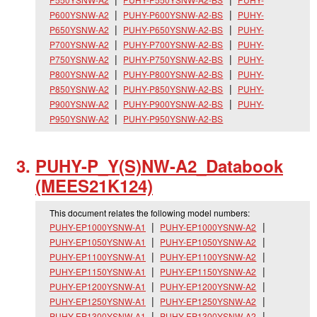
P600YSNW-A2
PUHY-P600YSNW-A2-BS
PUHY-
P650YSNW-A2
PUHY-P650YSNW-A2-BS
PUHY-
P700YSNW-A2
PUHY-P700YSNW-A2-BS
PUHY-
P750YSNW-A2
PUHY-P750YSNW-A2-BS
PUHY-
P800YSNW-A2
PUHY-P800YSNW-A2-BS
PUHY-
P850YSNW-A2
PUHY-P850YSNW-A2-BS
PUHY-
P900YSNW-A2
PUHY-P900YSNW-A2-BS
PUHY-
P950YSNW-A2
PUHY-P950YSNW-A2-BS
PUHY-P_
Y(S)NW-A2_
Databook
(MEES21K124)
This document relates the following model numbers:
PUHY-EP1000YSNW-A1
PUHY-EP1000YSNW-A2
PUHY-EP1050YSNW-A1
PUHY-EP1050YSNW-A2
PUHY-EP1100YSNW-A1
PUHY-EP1100YSNW-A2
PUHY-EP1150YSNW-A1
PUHY-EP1150YSNW-A2
PUHY-EP1200YSNW-A1
PUHY-EP1200YSNW-A2
PUHY-EP1250YSNW-A1
PUHY-EP1250YSNW-A2
PUHY-EP1300YSNW-A1
PUHY-EP1300YSNW-A2