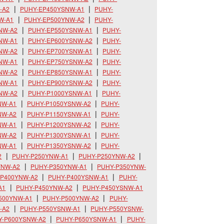
-A2
PUHY-EP450YSNW-A1
PUHY-
W-A1
PUHY-EP500YNW-A2
PUHY-
NW-A2
PUHY-EP550YSNW-A1
PUHY-
NW-A1
PUHY-EP600YSNW-A2
PUHY-
NW-A2
PUHY-EP700YSNW-A1
PUHY-
NW-A1
PUHY-EP750YSNW-A2
PUHY-
NW-A2
PUHY-EP850YSNW-A1
PUHY-
NW-A1
PUHY-EP900YSNW-A2
PUHY-
NW-A2
PUHY-P1000YSNW-A1
PUHY-
NW-A1
PUHY-P1050YSNW-A2
PUHY-
NW-A2
PUHY-P1150YSNW-A1
PUHY-
NW-A1
PUHY-P1200YSNW-A2
PUHY-
NW-A2
PUHY-P1300YSNW-A1
PUHY-
NW-A1
PUHY-P1350YSNW-A2
PUHY-
2
PUHY-P250YNW-A1
PUHY-P250YNW-A2
YNW-A2
PUHY-P350YNW-A1
PUHY-P350YNW-
-P400YNW-A2
PUHY-P400YSNW-A1
PUHY-
A1
PUHY-P450YNW-A2
PUHY-P450YSNW-A1
500YNW-A1
PUHY-P500YNW-A2
PUHY-
-A2
PUHY-P550YSNW-A1
PUHY-P550YSNW-
Y-P600YSNW-A2
PUHY-P650YSNW-A1
PUHY-