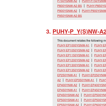
P750YSNW-A2
PUHY-P750YSNW
P800YSNW-A2-BS
PUHY-P850Y
P900YSNW-A2
PUHY-P900YSNW
P950YSNW-A2-BS
PUHY-P_
Y(S)NW-A
This document relates the following 
PUHY-EP1000YSNW-A1
PUHY-E
PUHY-EP1050YSNW-A2
PUHY-E
PUHY-EP1150YSNW-A1
PUHY-E
PUHY-EP1200YSNW-A2
PUHY-E
PUHY-EP1300YSNW-A1
PUHY-E
PUHY-EP1350YSNW-A2
PUHY-E
EP250YNW-A1
PUHY-EP250YNW
A2
PUHY-EP350YNW-A1
PUH
EP400YNW-A2
PUHY-EP400YSN
EP450YNW-A1
PUHY-EP450YNW
EP450YSNW-A2
PUHY-EP500YN
EP500YSNW-A1
PUHY-EP500YS
EP550YSNW-A2
PUHY-EP600YS