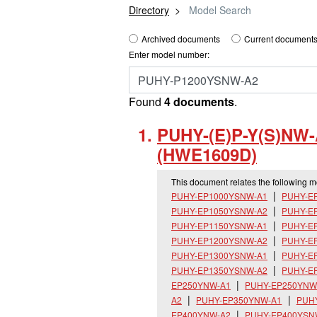
Directory
Model Search
Archived documents
Current documents
Enter model number:
Found
4 documents
.
PUHY-(E)P-Y(S)NW
(HWE1609D)
This document relates the following 
PUHY-EP1000YSNW-A1
PUHY-E
PUHY-EP1050YSNW-A2
PUHY-E
PUHY-EP1150YSNW-A1
PUHY-E
PUHY-EP1200YSNW-A2
PUHY-E
PUHY-EP1300YSNW-A1
PUHY-E
PUHY-EP1350YSNW-A2
PUHY-E
EP250YNW-A1
PUHY-EP250YNW
A2
PUHY-EP350YNW-A1
PUH
EP400YNW-A2
PUHY-EP400YSN