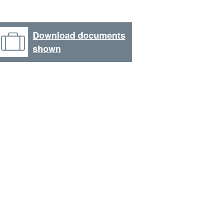
Download documents
shown