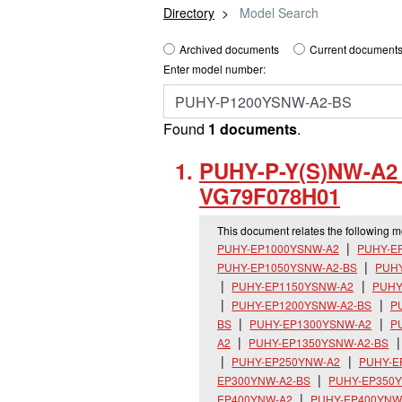
Directory
Model Search
Archived documents
Current documents
Enter model number:
Found
1 documents
.
PUHY-P-Y(S)NW-A2
VG79F078H01
This document relates the following 
PUHY-EP1000YSNW-A2
PUHY-E
PUHY-EP1050YSNW-A2-BS
PUH
PUHY-EP1150YSNW-A2
PUHY
PUHY-EP1200YSNW-A2-BS
P
BS
PUHY-EP1300YSNW-A2
P
A2
PUHY-EP1350YSNW-A2-BS
PUHY-EP250YNW-A2
PUHY-E
EP300YNW-A2-BS
PUHY-EP350
EP400YNW-A2
PUHY-EP400YNW