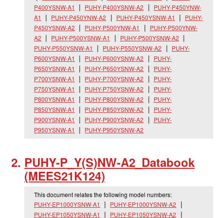
P400YSNW-A1
PUHY-P400YSNW-A2
PUHY-P450YNW-
A1
PUHY-P450YNW-A2
PUHY-P450YSNW-A1
PUHY-
P450YSNW-A2
PUHY-P500YNW-A1
PUHY-P500YNW-
A2
PUHY-P500YSNW-A1
PUHY-P500YSNW-A2
PUHY-P550YSNW-A1
PUHY-P550YSNW-A2
PUHY-
P600YSNW-A1
PUHY-P600YSNW-A2
PUHY-
P650YSNW-A1
PUHY-P650YSNW-A2
PUHY-
P700YSNW-A1
PUHY-P700YSNW-A2
PUHY-
P750YSNW-A1
PUHY-P750YSNW-A2
PUHY-
P800YSNW-A1
PUHY-P800YSNW-A2
PUHY-
P850YSNW-A1
PUHY-P850YSNW-A2
PUHY-
P900YSNW-A1
PUHY-P900YSNW-A2
PUHY-
P950YSNW-A1
PUHY-P950YSNW-A2
PUHY-P_
Y(S)NW-A2_
Databook
(MEES21K124)
This document relates the following model numbers:
PUHY-EP1000YSNW-A1
PUHY-EP1000YSNW-A2
PUHY-EP1050YSNW-A1
PUHY-EP1050YSNW-A2