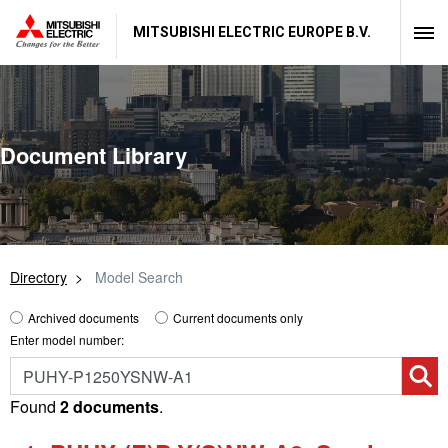
MITSUBISHI ELECTRIC EUROPE B.V.
Document Library
Directory
Model Search
Archived documents
Current documents only
Enter model number:
Found
2 documents
.