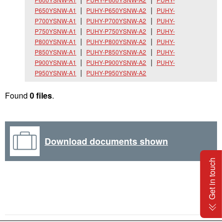
P650YSNW-A1
PUHY-P650YSNW-A2
PUHY-
P700YSNW-A1
PUHY-P700YSNW-A2
PUHY-
P750YSNW-A1
PUHY-P750YSNW-A2
PUHY-
P800YSNW-A1
PUHY-P800YSNW-A2
PUHY-
P850YSNW-A1
PUHY-P850YSNW-A2
PUHY-
P900YSNW-A1
PUHY-P900YSNW-A2
PUHY-
P950YSNW-A1
PUHY-P950YSNW-A2
Found
0 files
.
Download documents shown
Get in touch