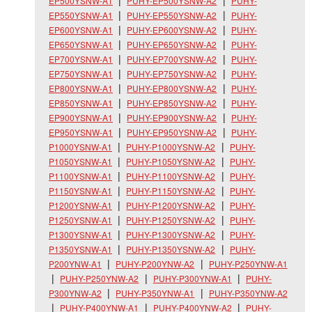
EP500YSNW-A1
PUHY-EP500YSNW-A2
PUHY-
EP550YSNW-A1
PUHY-EP550YSNW-A2
PUHY-
EP600YSNW-A1
PUHY-EP600YSNW-A2
PUHY-
EP650YSNW-A1
PUHY-EP650YSNW-A2
PUHY-
EP700YSNW-A1
PUHY-EP700YSNW-A2
PUHY-
EP750YSNW-A1
PUHY-EP750YSNW-A2
PUHY-
EP800YSNW-A1
PUHY-EP800YSNW-A2
PUHY-
EP850YSNW-A1
PUHY-EP850YSNW-A2
PUHY-
EP900YSNW-A1
PUHY-EP900YSNW-A2
PUHY-
EP950YSNW-A1
PUHY-EP950YSNW-A2
PUHY-
P1000YSNW-A1
PUHY-P1000YSNW-A2
PUHY-
P1050YSNW-A1
PUHY-P1050YSNW-A2
PUHY-
P1100YSNW-A1
PUHY-P1100YSNW-A2
PUHY-
P1150YSNW-A1
PUHY-P1150YSNW-A2
PUHY-
P1200YSNW-A1
PUHY-P1200YSNW-A2
PUHY-
P1250YSNW-A1
PUHY-P1250YSNW-A2
PUHY-
P1300YSNW-A1
PUHY-P1300YSNW-A2
PUHY-
P1350YSNW-A1
PUHY-P1350YSNW-A2
PUHY-
P200YNW-A1
PUHY-P200YNW-A2
PUHY-P250YNW-A1
PUHY-P250YNW-A2
PUHY-P300YNW-A1
PUHY-
P300YNW-A2
PUHY-P350YNW-A1
PUHY-P350YNW-A2
PUHY-P400YNW-A1
PUHY-P400YNW-A2
PUHY-