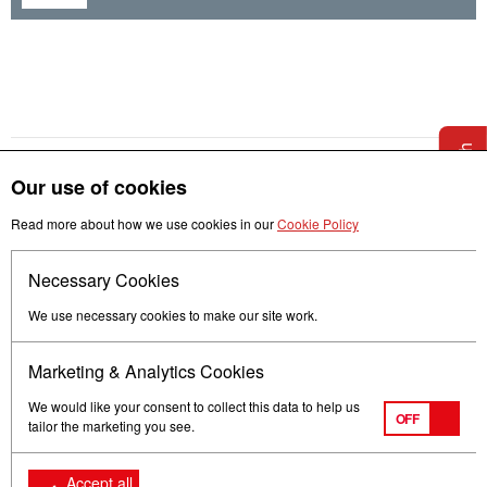
Get in touch
Our use of cookies
Read more about how we use cookies in our
Cookie Policy
Necessary Cookies
Follow us
We use necessary cookies to make our site work.
Marketing & Analytics Cookies
We would like your consent to collect this data to help us
OFF
tailor the marketing you see.
Terms of Use
Privacy
© Mitsubishi Electric Europe B.V.
Accept all