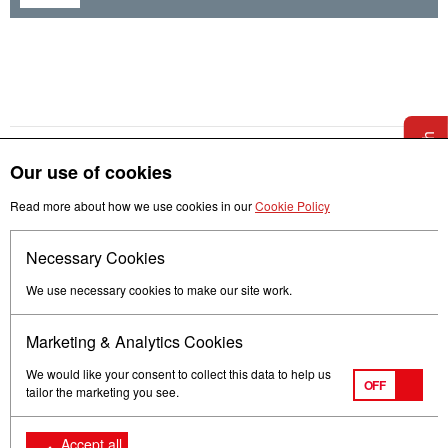
Get in touch
Our use of cookies
Read more about how we use cookies in our
Cookie Policy
Necessary Cookies
Follow us
We use necessary cookies to make our site work.
Marketing & Analytics Cookies
We would like your consent to collect this data to help us
OFF
tailor the marketing you see.
Terms of Use
Privacy
© Mitsubishi Electric Europe B.V.
Accept all