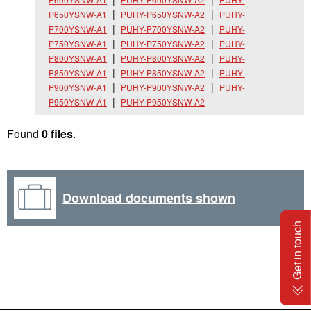
P650YSNW-A1
PUHY-P650YSNW-A2
PUHY-
P700YSNW-A1
PUHY-P700YSNW-A2
PUHY-
P750YSNW-A1
PUHY-P750YSNW-A2
PUHY-
P800YSNW-A1
PUHY-P800YSNW-A2
PUHY-
P850YSNW-A1
PUHY-P850YSNW-A2
PUHY-
P900YSNW-A1
PUHY-P900YSNW-A2
PUHY-
P950YSNW-A1
PUHY-P950YSNW-A2
Found
0 files
.
Download documents shown
Get in touch