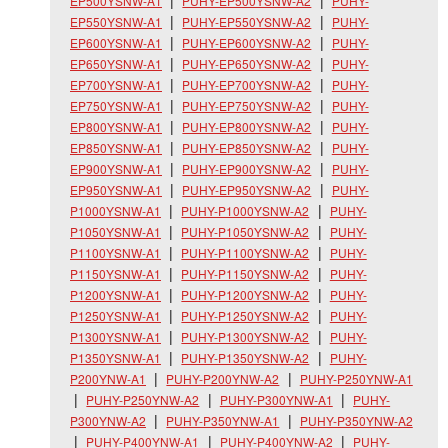
EP500YSNW-A1
PUHY-EP500YSNW-A2
PUHY-
EP550YSNW-A1
PUHY-EP550YSNW-A2
PUHY-
EP600YSNW-A1
PUHY-EP600YSNW-A2
PUHY-
EP650YSNW-A1
PUHY-EP650YSNW-A2
PUHY-
EP700YSNW-A1
PUHY-EP700YSNW-A2
PUHY-
EP750YSNW-A1
PUHY-EP750YSNW-A2
PUHY-
EP800YSNW-A1
PUHY-EP800YSNW-A2
PUHY-
EP850YSNW-A1
PUHY-EP850YSNW-A2
PUHY-
EP900YSNW-A1
PUHY-EP900YSNW-A2
PUHY-
EP950YSNW-A1
PUHY-EP950YSNW-A2
PUHY-
P1000YSNW-A1
PUHY-P1000YSNW-A2
PUHY-
P1050YSNW-A1
PUHY-P1050YSNW-A2
PUHY-
P1100YSNW-A1
PUHY-P1100YSNW-A2
PUHY-
P1150YSNW-A1
PUHY-P1150YSNW-A2
PUHY-
P1200YSNW-A1
PUHY-P1200YSNW-A2
PUHY-
P1250YSNW-A1
PUHY-P1250YSNW-A2
PUHY-
P1300YSNW-A1
PUHY-P1300YSNW-A2
PUHY-
P1350YSNW-A1
PUHY-P1350YSNW-A2
PUHY-
P200YNW-A1
PUHY-P200YNW-A2
PUHY-P250YNW-A1
PUHY-P250YNW-A2
PUHY-P300YNW-A1
PUHY-
P300YNW-A2
PUHY-P350YNW-A1
PUHY-P350YNW-A2
PUHY-P400YNW-A1
PUHY-P400YNW-A2
PUHY-