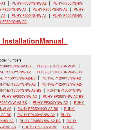
-A1
PUHY-P700YSNW-A2
PUHY-P750YSNW-
Y-P800YSNW-A1
PUHY-P800YSNW-A2
PUHY-
-A2
PUHY-P900YSNW-A1
PUHY-P900YSNW-
Y-P950YSNW-A2
_
InstallationManual_
model numbers:
P1000YSNW-A2-BS
PUHY-EP1050YSNW-A2
Y-EP1100YSNW-A2
PUHY-EP1100YSNW-A2-BS
-EP1150YSNW-A2-BS
PUHY-EP1200YSNW-A2
UHY-EP1250YSNW-A2
PUHY-EP1250YSNW-A2-
UHY-EP1300YSNW-A2-BS
PUHY-EP1350YSNW-
PUHY-EP200YNW-A2
PUHY-EP200YNW-A2-BS
P250YNW-A2-BS
PUHY-EP300YNW-A2
PUHY-
YNW-A2
PUHY-EP350YNW-A2-BS
PUHY-
-A2-BS
PUHY-EP400YSNW-A2
PUHY-
0YNW-A2
PUHY-EP450YNW-A2-BS
PUHY-
NW-A2-BS
PUHY-EP500YNW-A2
PUHY-