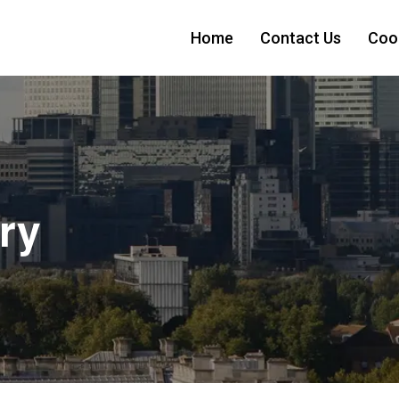
Home
Contact Us
Cook
ry