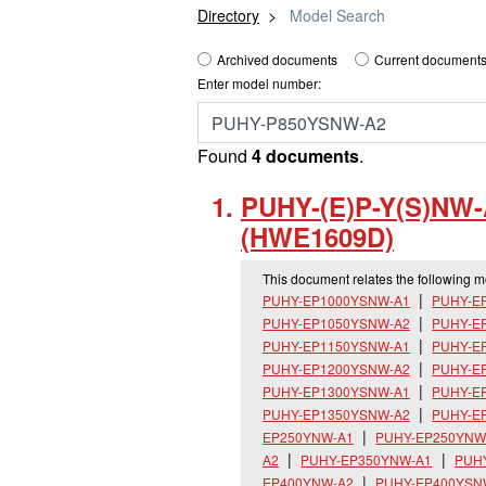
Directory
Model Search
Archived documents
Current documents
Enter model number:
Found
4 documents
.
PUHY-(E)P-Y(S)NW
(HWE1609D)
This document relates the following 
PUHY-EP1000YSNW-A1
PUHY-E
PUHY-EP1050YSNW-A2
PUHY-E
PUHY-EP1150YSNW-A1
PUHY-E
PUHY-EP1200YSNW-A2
PUHY-E
PUHY-EP1300YSNW-A1
PUHY-E
PUHY-EP1350YSNW-A2
PUHY-E
EP250YNW-A1
PUHY-EP250YNW
A2
PUHY-EP350YNW-A1
PUH
EP400YNW-A2
PUHY-EP400YSN