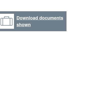
Download documents
shown