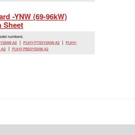
ard -YNW (69-96kW)
n Sheet
model numbers:
0YSNW-A2
PUHY-P700YSNW-A2
PUHY-
-A2
PUHY-P850YSNW-A2