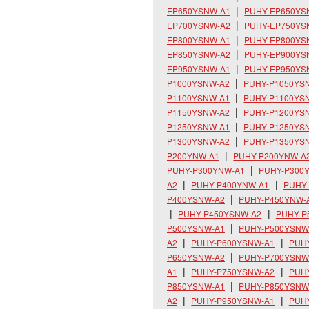
EP650YSNW-A1
PUHY-EP650YS
EP700YSNW-A2
PUHY-EP750YS
EP800YSNW-A1
PUHY-EP800YS
EP850YSNW-A2
PUHY-EP900YS
EP950YSNW-A1
PUHY-EP950YS
P1000YSNW-A2
PUHY-P1050YS
P1100YSNW-A1
PUHY-P1100YS
P1150YSNW-A2
PUHY-P1200YS
P1250YSNW-A1
PUHY-P1250YS
P1300YSNW-A2
PUHY-P1350YS
P200YNW-A1
PUHY-P200YNW-A
PUHY-P300YNW-A1
PUHY-P300
A2
PUHY-P400YNW-A1
PUHY
P400YSNW-A2
PUHY-P450YNW-
PUHY-P450YSNW-A2
PUHY-P
P500YSNW-A1
PUHY-P500YSNW
A2
PUHY-P600YSNW-A1
PUH
P650YSNW-A2
PUHY-P700YSNW
A1
PUHY-P750YSNW-A2
PUH
P850YSNW-A1
PUHY-P850YSNW
A2
PUHY-P950YSNW-A1
PUH