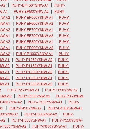
-A2
PUHY-EP450YSNW-A1
PUHY-
W-A1
PUHY-EP500YNW-A2
PUHY-
NW-A2
PUHY-EP550YSNW-A1
PUHY-
NW-A1
PUHY-EP600YSNW-A2
PUHY-
NW-A2
PUHY-EP700YSNW-A1
PUHY-
NW-A1
PUHY-EP750YSNW-A2
PUHY-
NW-A2
PUHY-EP850YSNW-A1
PUHY-
NW-A1
PUHY-EP900YSNW-A2
PUHY-
NW-A2
PUHY-P1000YSNW-A1
PUHY-
NW-A1
PUHY-P1050YSNW-A2
PUHY-
NW-A2
PUHY-P1150YSNW-A1
PUHY-
NW-A1
PUHY-P1200YSNW-A2
PUHY-
NW-A2
PUHY-P1300YSNW-A1
PUHY-
NW-A1
PUHY-P1350YSNW-A2
PUHY-
2
PUHY-P250YNW-A1
PUHY-P250YNW-A2
YNW-A2
PUHY-P350YNW-A1
PUHY-P350YNW-
-P400YNW-A2
PUHY-P400YSNW-A1
PUHY-
A1
PUHY-P450YNW-A2
PUHY-P450YSNW-A1
500YNW-A1
PUHY-P500YNW-A2
PUHY-
-A2
PUHY-P550YSNW-A1
PUHY-P550YSNW-
Y-P600YSNW-A2
PUHY-P650YSNW-A1
PUHY-