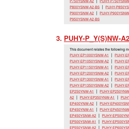
P750YSNW-A2
PUHY-P750YSNW
P800YSNW-A2-BS
PUHY-P850Y
P900YSNW-A2
PUHY-P900YSNW
P950YSNW-A2-BS
PUHY-P_
Y(S)NW-A
This document relates the following 
PUHY-EP1000YSNW-A1
PUHY-E
PUHY-EP1050YSNW-A2
PUHY-E
PUHY-EP1150YSNW-A1
PUHY-E
PUHY-EP1200YSNW-A2
PUHY-E
PUHY-EP1300YSNW-A1
PUHY-E
PUHY-EP1350YSNW-A2
PUHY-E
EP250YNW-A1
PUHY-EP250YNW
A2
PUHY-EP350YNW-A1
PUH
EP400YNW-A2
PUHY-EP400YSN
EP450YNW-A1
PUHY-EP450YNW
EP450YSNW-A2
PUHY-EP500YN
EP500YSNW-A1
PUHY-EP500YS
EP550YSNW-A2
PUHY-EP600YS