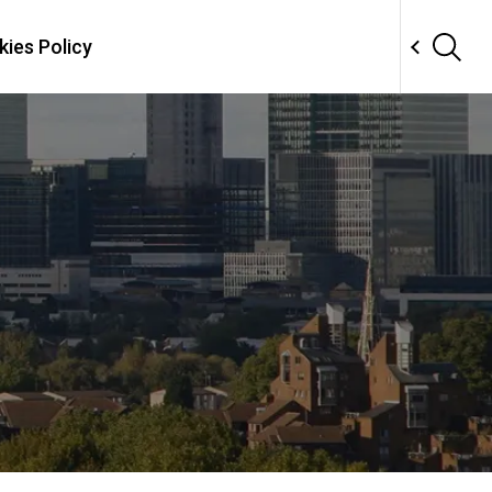
ies Policy