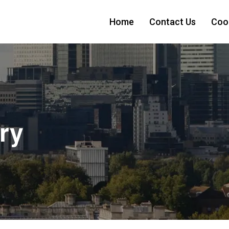
Home
Contact Us
Cook
ry