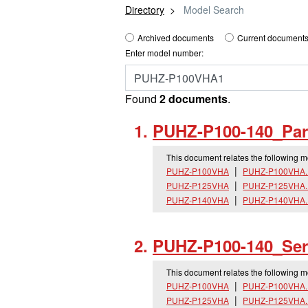
Directory
Model Search
Archived documents
Current documents
Enter model number:
Found
2 documents
.
PUHZ-P100-140_
Par
This document relates the following 
PUHZ-P100VHA
PUHZ-P100VHA
PUHZ-P125VHA
PUHZ-P125VHA
PUHZ-P140VHA
PUHZ-P140VHA
PUHZ-P100-140_
Ser
This document relates the following 
PUHZ-P100VHA
PUHZ-P100VHA
PUHZ-P125VHA
PUHZ-P125VHA