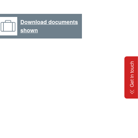
Download documents
shown
Get in touch